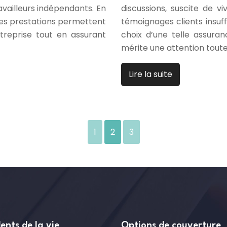
vailleurs indépendants. En
discussions, suscite de v
 ces prestations permettent
témoignages clients insuff
ntreprise tout en assurant
choix d’une telle assuran
mérite une attention tout
Lire la suite
1
2
3
ents de la vie
Options de couverture