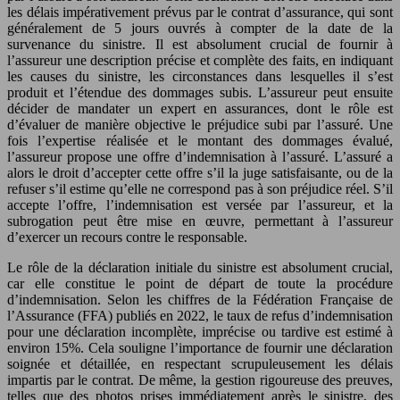
les délais impérativement prévus par le contrat d’assurance, qui sont
généralement de 5 jours ouvrés à compter de la date de la
survenance du sinistre. Il est absolument crucial de fournir à
l’assureur une description précise et complète des faits, en indiquant
les causes du sinistre, les circonstances dans lesquelles il s’est
produit et l’étendue des dommages subis. L’assureur peut ensuite
décider de mandater un expert en assurances, dont le rôle est
d’évaluer de manière objective le préjudice subi par l’assuré. Une
fois l’expertise réalisée et le montant des dommages évalué,
l’assureur propose une offre d’indemnisation à l’assuré. L’assuré a
alors le droit d’accepter cette offre s’il la juge satisfaisante, ou de la
refuser s’il estime qu’elle ne correspond pas à son préjudice réel. S’il
accepte l’offre, l’indemnisation est versée par l’assureur, et la
subrogation peut être mise en œuvre, permettant à l’assureur
d’exercer un recours contre le responsable.
Le rôle de la déclaration initiale du sinistre est absolument crucial,
car elle constitue le point de départ de toute la procédure
d’indemnisation. Selon les chiffres de la Fédération Française de
l’Assurance (FFA) publiés en 2022, le taux de refus d’indemnisation
pour une déclaration incomplète, imprécise ou tardive est estimé à
environ 15%. Cela souligne l’importance de fournir une déclaration
soignée et détaillée, en respectant scrupuleusement les délais
impartis par le contrat. De même, la gestion rigoureuse des preuves,
telles que des photos prises immédiatement après le sinistre, des