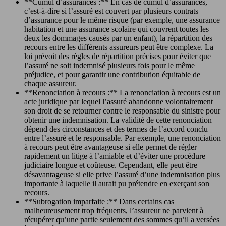
**Cumul d’assurances :** En cas de cumul d’assurances,
c’est-à-dire si l’assuré est couvert par plusieurs contrats
d’assurance pour le même risque (par exemple, une assurance
habitation et une assurance scolaire qui couvrent toutes les
deux les dommages causés par un enfant), la répartition des
recours entre les différents assureurs peut être complexe. La
loi prévoit des règles de répartition précises pour éviter que
l’assuré ne soit indemnisé plusieurs fois pour le même
préjudice, et pour garantir une contribution équitable de
chaque assureur.
**Renonciation à recours :** La renonciation à recours est un
acte juridique par lequel l’assuré abandonne volontairement
son droit de se retourner contre le responsable du sinistre pour
obtenir une indemnisation. La validité de cette renonciation
dépend des circonstances et des termes de l’accord conclu
entre l’assuré et le responsable. Par exemple, une renonciation
à recours peut être avantageuse si elle permet de régler
rapidement un litige à l’amiable et d’éviter une procédure
judiciaire longue et coûteuse. Cependant, elle peut être
désavantageuse si elle prive l’assuré d’une indemnisation plus
importante à laquelle il aurait pu prétendre en exerçant son
recours.
**Subrogation imparfaite :** Dans certains cas
malheureusement trop fréquents, l’assureur ne parvient à
récupérer qu’une partie seulement des sommes qu’il a versées