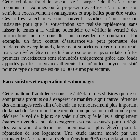
Cette technique frauduleuse consiste à usurper l’identité d’assureurs
reconnus et légitimes ou à proposer des offres d’assurance qui
semblent excessivement avantageuses et trop belles pour être vraies.
Ces offres alléchantes sont souvent assorties d’une pression
insistante pour que la souscription soit réalisée rapidement, sans
laisser le temps à la victime potentielle de vérifier la véracité des
informations ou de consulter un conseiller de confiance. Par
exemple, un faux contrat d’assurance-vie peut promettre des
rendements exceptionnels, largement supérieurs à ceux du marché,
mais se révéler être en réalité une escroquerie pyramidale, où les
premiers investisseurs sont rémunérés uniquement grâce aux fonds
apportés par les nouveaux adhérents. Le préjudice moyen constaté
pour ce type de fraude est de 10 000 euros par victime.
Faux sinistres et exagération des dommages
Cette pratique frauduleuse consiste à déclarer des sinistres qui ne se
sont jamais produits ou à exagérer de manière significative l’étendue
des dommages réels afin d’obtenir un remboursement plus important
de la part de l’assureur. Par exemple, une personne malhonnête peut
déclarer le vol de bijoux de valeur alors qu’elle les a simplement
égarés ou vendus, ou bien exagérer les dégâts causés par un dégât
des eaux afin d’obtenir une indemnisation plus élevée pour la
réparation de son logement. Une étude interne menée par une
compagnie d’assurance a révélé qu’environ 30% des déclarations de