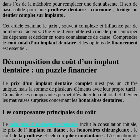
dans l’os de la mâchoire pour remplacer une dent absente. Il sert de
base solide pour une
prothèse dentaire
:
couronne
,
bridge
ou
dentier complet sur implants
.
Cet article examine le
prix
, souvent complexe et influencé par de
nombreux facteurs. Une vue d’ensemble est cruciale pour anticiper
les dépenses et décider en toute connaissance de cause. Comprendre
le
coût total d’un implant dentaire
et les options de
financement
est essentiel.
Décomposition du coût d’un implant
dentaire : un puzzle financier
Le
prix d’un implant dentaire complet
n’est pas un chiffre
unique, mais la somme de plusieurs éléments avec leur propre
tarif
.
Connaître ces composantes permet d’évaluer le coût total et d’éviter
les mauvaises surprises concernant les
honoraires dentaires
.
Les composantes principales du coût
Le
coût total d’un implant dentaire
inclut la consultation initiale,
le prix de l’
implant en titane
, les
honoraires chirurgicaux
, le
coût de la
prothèse
et celui du
pilier implantaire
. L’estimation de