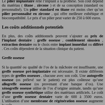
Le
pilier implantaire
relie l’implant à la prothèse. Son coût dépend
du matériau (
titane
,
zircone
) et de sa conception (standard ou
personnalisé). Un
pilier standard en titane
est moins cher qu’un
pilier personnalisé en zircone
, qui offre meilleure esthétique et
biocompatibilité. Le prix d’un pilier peut varier de 250 à 600 euros.
Les coûts additionnels potentiels
En plus, des coûts additionnels peuvent s’ajouter au
prix de
l’implant dentaire
:
greffe osseuse
,
comblement sinusien
,
extraction dentaire
ou le choix entre
implant immédiat
ou
différé
. Ces coûts dépendent de la situation clinique du patient.
Greffe osseuse
Si la quantité ou qualité de l’os de la mâchoire est insuffisante, une
greffe osseuse pré-implantaire
est nécessaire. Il existe différents
types de
greffes osseuses
, chacune avec son coût. Une
autogreffe
osseuse
(os prélevé sur le patient) est plus coûteuse qu’une
allogreffe osseuse
(os provenant d’une banque d’os). Une
xénogreffe osseuse
utilise de l’os d’origine animale, tandis qu’une
greffe osseuse synthétique
utilise des matériaux artificiels. Le coût
d’une
greffe osseuse dentaire
varie de 600 à 3500 euros.
L’utilisation d’une
membrane de régénération osseuse
augmente